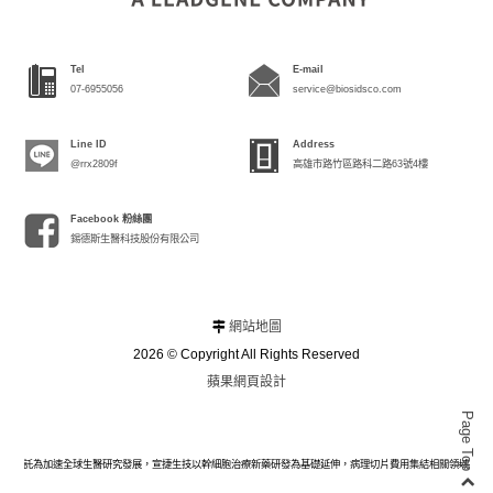
Tel
E-mail
07-6955056
service@biosidsco.com
Line ID
Address
@rrx2809f
高雄市路竹區路科二路63號4樓
Facebook 粉絲團
錫德斯生醫科技股份有限公司
網站地圖
2026 © Copyright All Rights Reserved
蘋果網頁設計
Page Top
計委託為加速全球生醫研究發展，宣捷生技以幹細胞治療新藥研發為基礎延伸，病理切片費用集結相關領域研發技