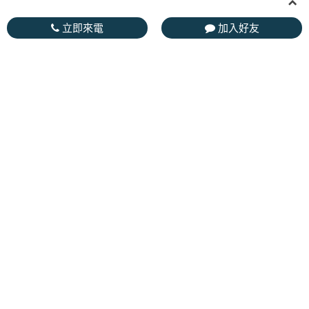
立即來電
加入好友
ABOUT
錫德斯生醫成立於2018年，於2020年申請並進駐南
部科學園區路竹園區，全廠以符合認證標準打造，
並於2022年成功取得TAF認證GLP符合性登錄可執
行GLP試驗。本公司已開發各項完整細胞及動物疾
病模式，可代客戶執行從癌症、病毒、細菌、腎臟
病、退化性關節炎、心血管疾病等數十種不同疾病
模式的建立及測試。本公司也於今年取得AAALAC