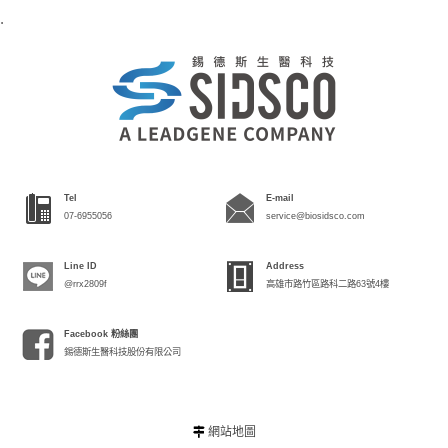
.
Tel
E-mail
07-6955056
service@biosidsco.com
Line ID
Address
@rrx2809f
高雄市路竹區路科二路63號4樓
Facebook 粉絲團
錫德斯生醫科技股份有限公司
網站地圖