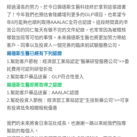
經過漫長的努力，於今日錫德斯生醫科技終於拿到這張證書
了！今年我們也預估會陸續增列更多的GLP項目，也希望今
年8月能夠也順利取得AAALAC全符合認證。這段時間真的辛
苦公司的同仁每天有做不完的文件紀錄，也常常因為被稽核
導致加班等可怕的事情。未來錫德斯生醫也將更加努力帶給
客戶、同事以及投資人一個完善的臨床前試驗服務公司。
錫德斯生醫已經有下列認證
1.幫助客戶節稅：經濟部工業局認定"醫藥研發服務公司"=>委
託費用可認列研發折抵
2.幫助客戶藥品送審：GLP符合性登入
錫德斯生醫即將取得之認證
1.幫助客戶藥品送審：AAALAC認證
2.幫助投資人節稅：經濟部工業局認定"生技新藥公司"=>可享
有投資抵免相關租稅優惠
我們的未來將會日漸茁壯成長，也謝謝一路以來給我們指導
幫助的每個人。