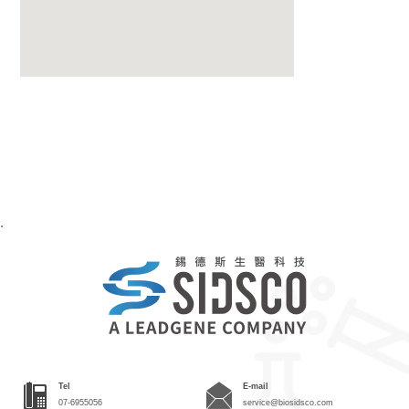
.
Tel
E-mail
07-6955056
service@biosidsco.com