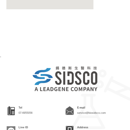
.
Tel
E-mail
07-6955056
service@biosidsco.com
Line ID
Address