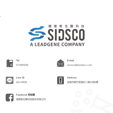
.
Tel
E-mail
07-6955056
service@biosidsco.com
Line ID
Address
@rrx2809f
高雄市路竹區路科二路63號4樓
Facebook 粉絲團
錫德斯生醫科技股份有限公司