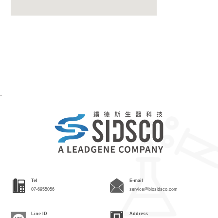
.
Tel
E-mail
07-6955056
service@biosidsco.com
Line ID
Address