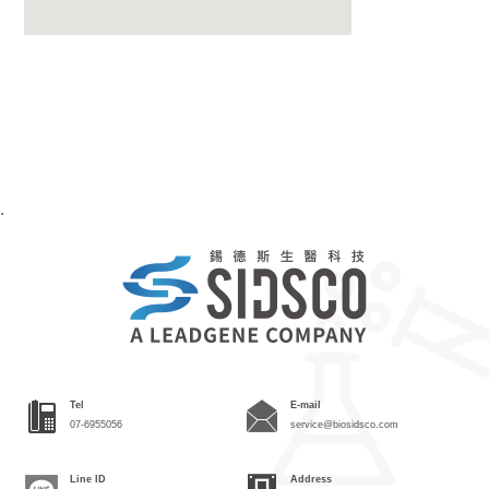
.
Tel
E-mail
07-6955056
service@biosidsco.com
Line ID
Address